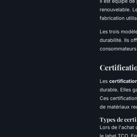
Il est équipé de
renouvelable. Le
fabrication util
Les trois modèl
durabilité. Ils 
consommateurs d
Certificati
Les
certificati
durable. Elles g
Ces certification
de matériaux rec
Types de certi
Lors de l'achat 
le label TCO, E