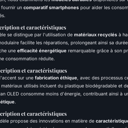
e fournir un
comparatif smartphones
pour aider les consom
és.
cription et caractéristiques
e se distingue par l'utilisation de
matériaux recyclés
à ha
dulaire facilite les réparations, prolongeant ainsi sa durée
iche une
efficacité énergétique
remarquable grâce à son p
ne consommation réduite.
cription et caractéristiques
'accent sur une
fabrication éthique
, avec des processus ce
matériaux utilisés incluent du plastique biodégradable et d
ran OLED consomme moins d'énergie, contribuant ainsi à un
gétique
.
cription et caractéristiques
dèle propose des innovations en matière de
caractéristiq