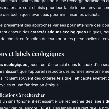
 panneaux solaires intégrés pour une recharge partielle en é
s matériaux sont choisis pour leur faible impact environnem
ise des techniques avancées pour minimiser les déchets.
es présentent des approches variées pour atteindre des obje
offrent chacun des
caractéristiques écologiques
uniques, pe
e choisir en fonction de leurs priorités personnelles et en
ons et labels écologiques
ons écologiques
jouent un rôle crucial dans le choix d'un s
arantissent que l'appareil respecte des normes environnemen
s incluent souvent des critères tels que l'efficacité énergétiqu
yclés et une fabrication éthique.
fications à rechercher
d'un smartphone, il est essentiel de rechercher des
labels d
nergy Star, ou encore EPEAT. Ces labels assurent que le pro