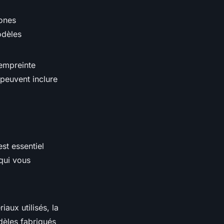
hones
odèles
 empreinte
 peuvent inclure
st essentiel
qui vous
aux utilisés, la
dèles fabriqués