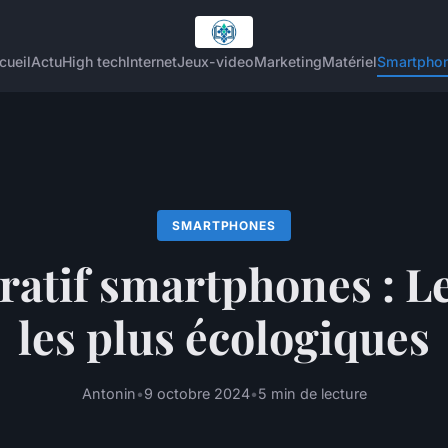
cueil
Actu
High tech
Internet
Jeux-video
Marketing
Matériel
Smartpho
SMARTPHONES
atif smartphones : Le
les plus écologiques
Antonin
•
9 octobre 2024
•
5 min de lecture