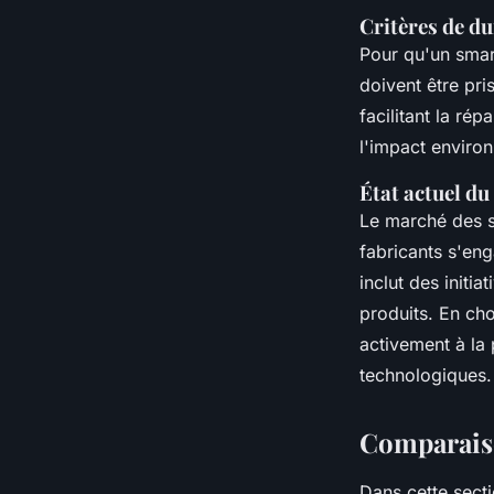
Critères de du
Pour qu'un smar
doivent être pri
facilitant la ré
l'impact environ
État actuel d
Le marché des s
fabricants s'en
inclut des initi
produits. En ch
activement à la 
technologiques.
Comparais
Dans cette sect