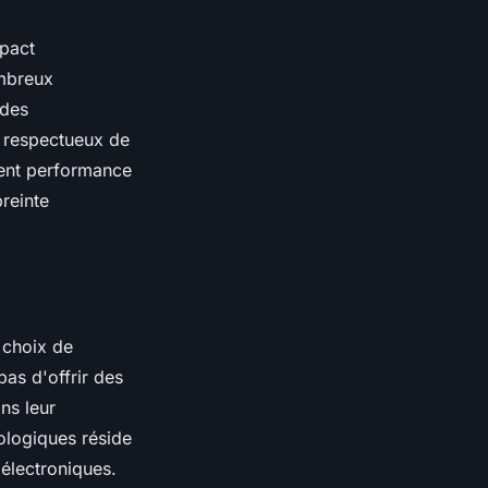
mpact
ombreux
 des
s respectueux de
ient performance
reinte
e choix de
pas d'offrir des
ns leur
ologiques réside
 électroniques.