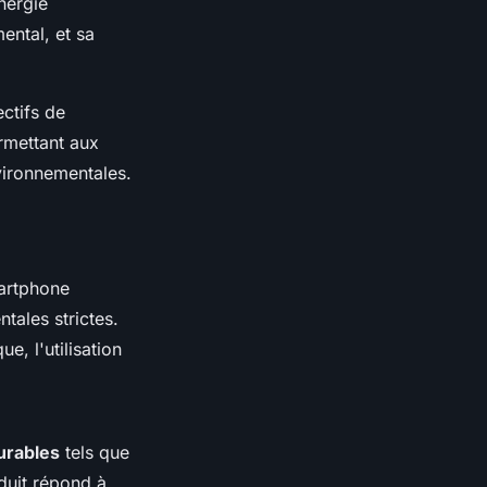
nergie
ental, et sa
ctifs de
rmettant aux
vironnementales.
martphone
tales strictes.
e, l'utilisation
urables
tels que
duit répond à