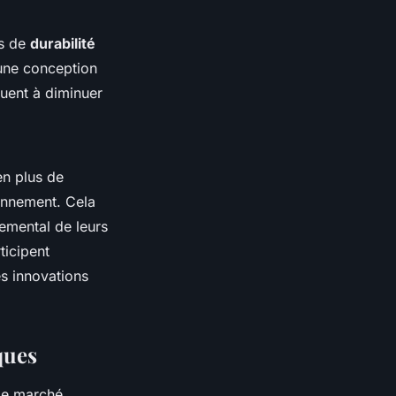
es de
durabilité
 une conception
buent à diminuer
en plus de
ronnement. Cela
nemental de leurs
ticipent
es innovations
ques
le marché.