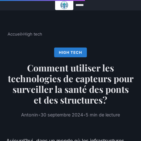
Accueil
›
High tech
HIGH TECH
Comment utiliser les
technologies de capteurs pour
surveiller la santé des ponts
et des structures?
Antonin
•
30 septembre 2024
•
5 min de lecture
Aujourd’hui, dans un monde où les infrastructures